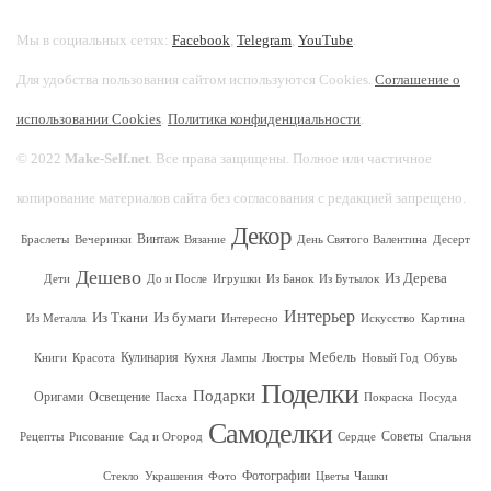
Мы в социальных сетях:
Facebook
,
Telegram
,
YouTube
.
Для удобства пользования сайтом используются Cookies.
Соглашение о
использовании Cookies
.
Политика конфиденциальности
.
© 2022
Make-Self.net
. Все права защищены. Полное или частичное
копирование материалов сайта без согласования с редакцией запрещено.
Декор
Винтаж
Браслеты
Вечеринки
Вязание
День Святого Валентина
Десерт
Дешево
Из Дерева
Дети
До и После
Игрушки
Из Банок
Из Бутылок
Интерьер
Из Ткани
Из бумаги
Из Металла
Интересно
Искусство
Картина
Мебель
Кулинария
Книги
Красота
Кухня
Лампы
Люстры
Новый Год
Обувь
Поделки
Подарки
Оригами
Освещение
Пасха
Покраска
Посуда
Самоделки
Советы
Рецепты
Рисование
Сад и Огород
Сердце
Спальня
Фотографии
Стекло
Украшения
Фото
Цветы
Чашки