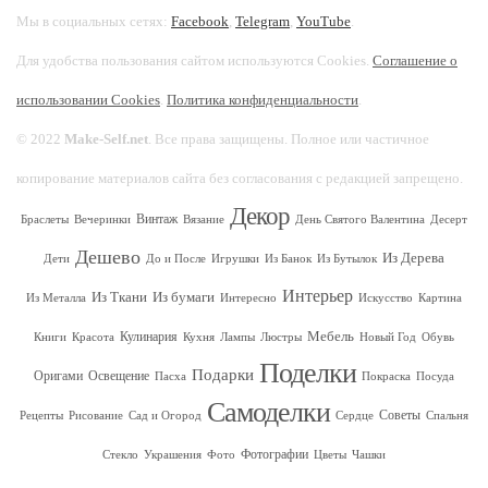
Мы в социальных сетях:
Facebook
,
Telegram
,
YouTube
.
Для удобства пользования сайтом используются Cookies.
Соглашение о
использовании Cookies
.
Политика конфиденциальности
.
© 2022
Make-Self.net
. Все права защищены. Полное или частичное
копирование материалов сайта без согласования с редакцией запрещено.
Декор
Винтаж
Браслеты
Вечеринки
Вязание
День Святого Валентина
Десерт
Дешево
Из Дерева
Дети
До и После
Игрушки
Из Банок
Из Бутылок
Интерьер
Из Ткани
Из бумаги
Из Металла
Интересно
Искусство
Картина
Мебель
Кулинария
Книги
Красота
Кухня
Лампы
Люстры
Новый Год
Обувь
Поделки
Подарки
Оригами
Освещение
Пасха
Покраска
Посуда
Самоделки
Советы
Рецепты
Рисование
Сад и Огород
Сердце
Спальня
Фотографии
Стекло
Украшения
Фото
Цветы
Чашки