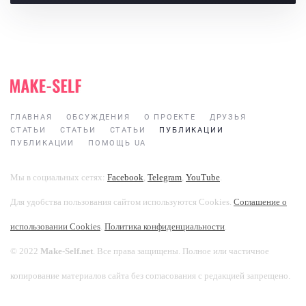
ГЛАВНАЯ
ОБСУЖДЕНИЯ
О ПРОЕКТЕ
ДРУЗЬЯ
СТАТЬИ
СТАТЬИ
СТАТЬИ
ПУБЛИКАЦИИ
ПУБЛИКАЦИИ
ПОМОЩЬ UA
Мы в социальных сетях:
Facebook
,
Telegram
,
YouTube
.
Для удобства пользования сайтом используются Cookies.
Соглашение о
использовании Cookies
.
Политика конфиденциальности
.
© 2022
Make-Self.net
. Все права защищены. Полное или частичное
копирование материалов сайта без согласования с редакцией запрещено.