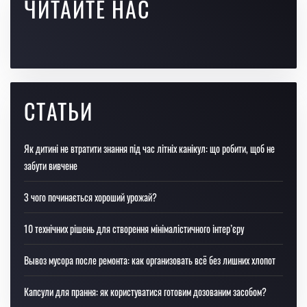
ЧИТАЙТЕ НАС
СТАТЬИ
Як дитині не втратити знання під час літніх канікул: що робити, щоб не
забути вивчене
З чого починається хороший урожай?
10 технічних рішень для створення мінімалістичного інтер’єру
Вывоз мусора после ремонта: как организовать всё без лишних хлопот
Капсули для прання: як користуватися готовим дозованим засобом?