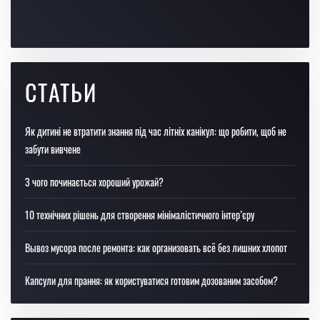
СТАТЬИ
Як дитині не втратити знання під час літніх канікул: що робити, щоб не
забути вивчене
З чого починається хороший урожай?
10 технічних рішень для створення мінімалістичного інтер’єру
Вывоз мусора после ремонта: как организовать всё без лишних хлопот
Капсули для прання: як користуватися готовим дозованим засобом?