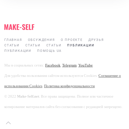
ГЛАВНАЯ
ОБСУЖДЕНИЯ
О ПРОЕКТЕ
ДРУЗЬЯ
СТАТЬИ
СТАТЬИ
СТАТЬИ
ПУБЛИКАЦИИ
ПУБЛИКАЦИИ
ПОМОЩЬ UA
Мы в социальных сетях:
Facebook
,
Telegram
,
YouTube
.
Для удобства пользования сайтом используются Cookies.
Соглашение о
использовании Cookies
.
Политика конфиденциальности
.
© 2022
Make-Self.net
. Все права защищены. Полное или частичное
копирование материалов сайта без согласования с редакцией запрещено.