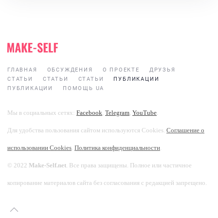
ГЛАВНАЯ
ОБСУЖДЕНИЯ
О ПРОЕКТЕ
ДРУЗЬЯ
СТАТЬИ
СТАТЬИ
СТАТЬИ
ПУБЛИКАЦИИ
ПУБЛИКАЦИИ
ПОМОЩЬ UA
Мы в социальных сетях:
Facebook
,
Telegram
,
YouTube
.
Для удобства пользования сайтом используются Cookies.
Соглашение о
использовании Cookies
.
Политика конфиденциальности
.
© 2022
Make-Self.net
. Все права защищены. Полное или частичное
копирование материалов сайта без согласования с редакцией запрещено.