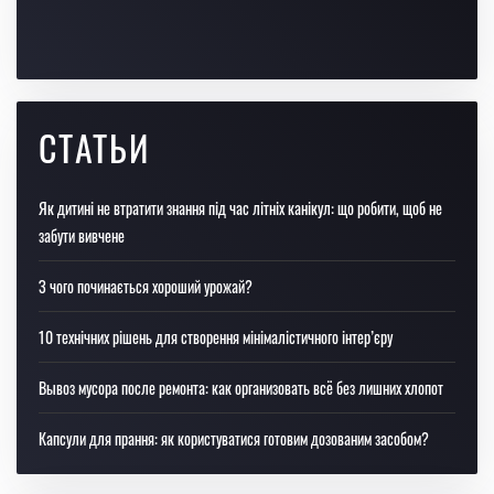
СТАТЬИ
Як дитині не втратити знання під час літніх канікул: що робити, щоб не
забути вивчене
З чого починається хороший урожай?
10 технічних рішень для створення мінімалістичного інтер’єру
Вывоз мусора после ремонта: как организовать всё без лишних хлопот
Капсули для прання: як користуватися готовим дозованим засобом?