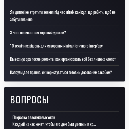
Як дитині не втратити знання під час літніх канікул: що робити, щоб не
забути вивчене
З чого починається хороший урожай?
10 технічних рішень для створення мінімалістичного інтер’єру
Вывоз мусора после ремонта: как организовать всё без лишних хлопот
Капсули для прання: як користуватися готовим дозованим засобом?
ВОПРОСЫ
Покраска пластиковых окон
Каждый из нас хочет, чтобы его дом был уютным и кр...