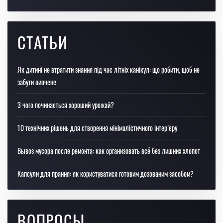
СТАТЬИ
Як дитині не втратити знання під час літніх канікул: що робити, щоб не
забути вивчене
З чого починається хороший урожай?
10 технічних рішень для створення мінімалістичного інтер’єру
Вывоз мусора после ремонта: как организовать всё без лишних хлопот
Капсули для прання: як користуватися готовим дозованим засобом?
ВОПРОСЫ