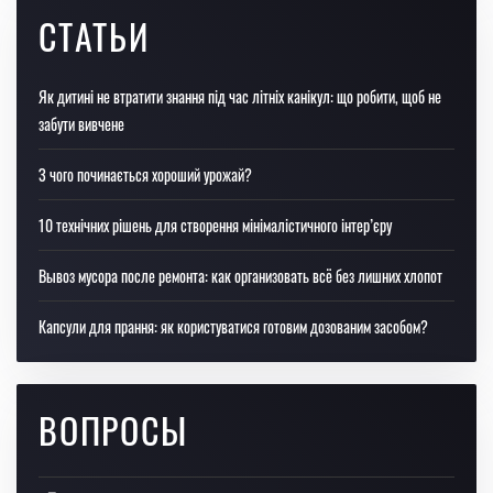
СТАТЬИ
Як дитині не втратити знання під час літніх канікул: що робити, щоб не
забути вивчене
З чого починається хороший урожай?
10 технічних рішень для створення мінімалістичного інтер’єру
Вывоз мусора после ремонта: как организовать всё без лишних хлопот
Капсули для прання: як користуватися готовим дозованим засобом?
ВОПРОСЫ