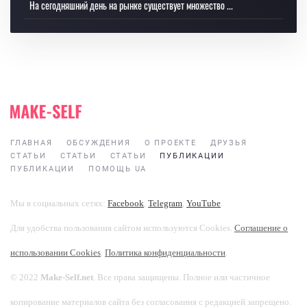
На сегодняшний день на рынке существует множество ...
ГЛАВНАЯ
ОБСУЖДЕНИЯ
О ПРОЕКТЕ
ДРУЗЬЯ
СТАТЬИ
СТАТЬИ
СТАТЬИ
ПУБЛИКАЦИИ
ПУБЛИКАЦИИ
ПОМОЩЬ UA
Мы в социальных сетях:
Facebook
,
Telegram
,
YouTube
.
Для удобства пользования сайтом используются Cookies.
Соглашение о
использовании Cookies
.
Политика конфиденциальности
.
© 2022
Make-Self.net
. Все права защищены. Полное или частичное
копирование материалов сайта без согласования с редакцией запрещено.