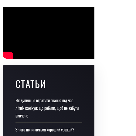
СТАТЬИ
Як дитині не втратити знання під час
літніх канікул: що робити, щоб не забути
вивчене
З чого починається хороший урожай?