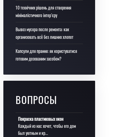
10 технічних рішень для створення
мінімалістичного інтер’єру
Вывоз мусора после ремонта: как
организовать всё без лишних хлопот
Капсули для прання: як користуватися
готовим дозованим засобом?
ВОПРОСЫ
Покраска пластиковых окон
Каждый из нас хочет, чтобы его дом
был уютным и кр...