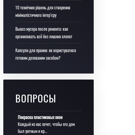
10 технічних рішень для створення
мінімалістичного інтер’єру
Вывоз мусора после ремонта: как
организовать всё без лишних хлопот
Капсули для прання: як користуватися
готовим дозованим засобом?
ВОПРОСЫ
Покраска пластиковых окон
Каждый из нас хочет, чтобы его дом
был уютным и кр...