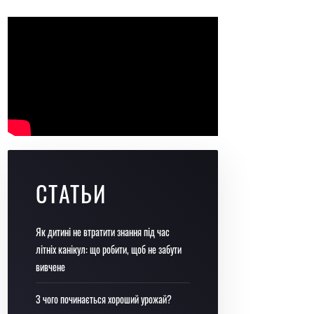
СТАТЬИ
Як дитині не втратити знання під час
літніх канікул: що робити, щоб не забути
вивчене
З чого починається хороший урожай?