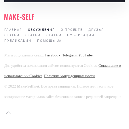
ГЛАВНАЯ
ОБСУЖДЕНИЯ
О ПРОЕКТЕ
ДРУЗЬЯ
СТАТЬИ
СТАТЬИ
СТАТЬИ
ПУБЛИКАЦИИ
ПУБЛИКАЦИИ
ПОМОЩЬ UA
Мы в социальных сетях:
Facebook
,
Telegram
,
YouTube
.
Для удобства пользования сайтом используются Cookies.
Соглашение о
использовании Cookies
.
Политика конфиденциальности
.
© 2022
Make-Self.net
. Все права защищены. Полное или частичное
копирование материалов сайта без согласования с редакцией запрещено.