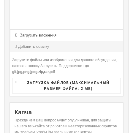
-
-
-
-
-
-
-
-
-
-
-
-
-
-
-
-
-
-
-
-
-
-
-
-
-
Загрузить вложения
-
-
-
-
-
-
-
-
Добавить ссылку
-
Загрузите файлы или изображения для данного обсуждения,
нажав на кнопку Загрузить. Поддерживает до
gif,jpg,png,jpeg,zip,rar,pdf
ЗАГРУЗКА ФАЙЛОВ (МАКСИМАЛЬНЫЙ
РАЗМЕР ФАЙЛА:
2 MB
)
Капча
Прежде чем Ваш вопрос будет опубликован, для защиты
нашего веб-сайта от роботов и неавторизованных скриптов
мы требуем, чтобы Вы ввели ниже код кептчи.