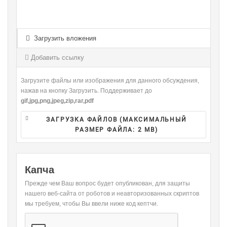
-
-
-
-
-
-
-
-
-
-
-
-
-
-
-
-
-
Загрузить вложения
-
-
-
-
-
-
-
-
Добавить ссылку
-
Загрузите файлы или изображения для данного обсуждения,
нажав на кнопку Загрузить. Поддерживает до
gif,jpg,png,jpeg,zip,rar,pdf
ЗАГРУЗКА ФАЙЛОВ (МАКСИМАЛЬНЫЙ
РАЗМЕР ФАЙЛА:
2 MB
)
Капча
Прежде чем Ваш вопрос будет опубликован, для защиты
нашего веб-сайта от роботов и неавторизованных скриптов
мы требуем, чтобы Вы ввели ниже код кептчи.