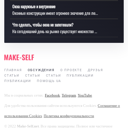
Окна наружные и внутренние
Оконные конструкции имеют огромное значение для лю...
Что сделать, чтобы окна не запотевали?
На сегодняшний день на рынке существует множество ...
ГЛАВНАЯ
ОБСУЖДЕНИЯ
О ПРОЕКТЕ
ДРУЗЬЯ
СТАТЬИ
СТАТЬИ
СТАТЬИ
ПУБЛИКАЦИИ
ПУБЛИКАЦИИ
ПОМОЩЬ UA
Мы в социальных сетях:
Facebook
,
Telegram
,
YouTube
.
Для удобства пользования сайтом используются Cookies.
Соглашение о
использовании Cookies
.
Политика конфиденциальности
.
© 2022
Make-Self.net
. Все права защищены. Полное или частичное