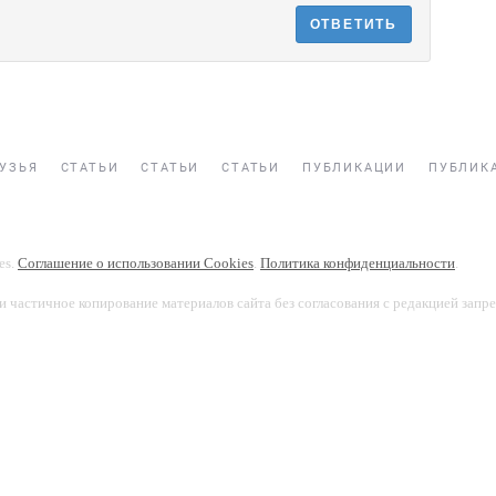
ОТВЕТИТЬ
УЗЬЯ
СТАТЬИ
СТАТЬИ
СТАТЬИ
ПУБЛИКАЦИИ
ПУБЛИК
es.
Соглашение о использовании Cookies
.
Политика конфиденциальности
.
и частичное копирование материалов сайта без согласования с редакцией запр