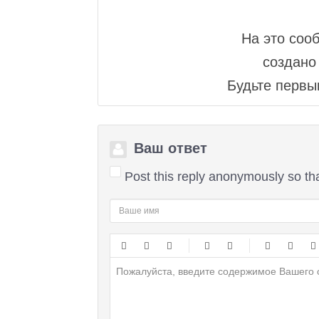
На это соо
создано 
Будьте первым
Ваш ответ
Post this reply anonymously so th
-
-
-
-
-
-
-
-
-
-
-
-