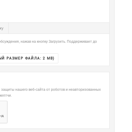
-
-
-
-
-
-
-
-
-
-
-
-
ку
-
-
-
-
бсуждения, нажав на кнопку Загрузить. Поддерживает до
-
-
ЫЙ РАЗМЕР ФАЙЛА:
2 MB
)
я защиты нашего веб-сайта от роботов и неавторизованных
кептчи.