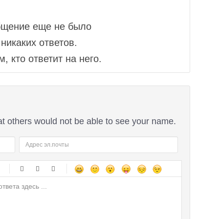
бщение еще не было
никаких ответов.
, кто ответит на него.
at others would not be able to see your name.
-
-
-
-
-
-
-
-
-
-
-
-