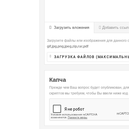
-
-
-
-
-
-
-
-
-
-
-
-
Загрузить вложения
Добавить ссыл
-
-
-
-
Загрузите файлы или изображения для данного о
-
-
gif,jpg,png,jpeg,zip,rar,pdf
ЗАГРУЗКА ФАЙЛОВ (МАКСИМАЛЬН
Капча
Прежде чем Ваш вопрос будет опубликован, дл
скриптов мы требуем, чтобы Вы ввели ниже код 