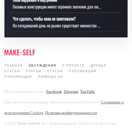
Оконные конструкции имеют огромное значение для лю...
Что сделать, чтобы окна не запотевали?
На сегодняшний день на рынке существует множество ...
ГЛАВНАЯ
ОБСУЖДЕНИЯ
О ПРОЕКТЕ
ДРУЗЬЯ
СТАТЬИ
СТАТЬИ
СТАТЬИ
ПУБЛИКАЦИИ
ПУБЛИКАЦИИ
ПОМОЩЬ UA
Мы в социальных сетях:
Facebook
,
Telegram
,
YouTube
.
Для удобства пользования сайтом используются Cookies.
Соглашение о
использовании Cookies
.
Политика конфиденциальности
.
© 2022
Make-Self.net
. Все права защищены. Полное или частичное