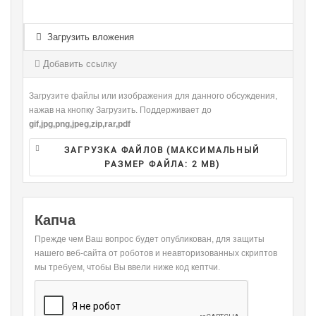
-
-
-
-
-
-
-
-
-
-
-
-
Загрузить вложения
-
-
-
-
-
-
-
-
Добавить ссылку
-
Загрузите файлы или изображения для данного обсуждения,
нажав на кнопку Загрузить. Поддерживает до
gif,jpg,png,jpeg,zip,rar,pdf
ЗАГРУЗКА ФАЙЛОВ (МАКСИМАЛЬНЫЙ
РАЗМЕР ФАЙЛА:
2 MB
)
Капча
Прежде чем Ваш вопрос будет опубликован, для защиты
нашего веб-сайта от роботов и неавторизованных скриптов
мы требуем, чтобы Вы ввели ниже код кептчи.