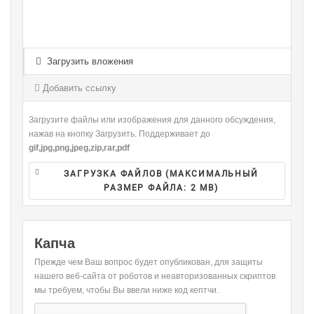
-
-
-
-
-
-
-
-
-
-
-
-
-
-
-
-
-
-
-
-
Загрузить вложения
-
-
-
-
-
-
-
-
Добавить ссылку
-
Загрузите файлы или изображения для данного обсуждения,
нажав на кнопку Загрузить. Поддерживает до
gif,jpg,png,jpeg,zip,rar,pdf
ЗАГРУЗКА ФАЙЛОВ (МАКСИМАЛЬНЫЙ
РАЗМЕР ФАЙЛА:
2 MB
)
Капча
Прежде чем Ваш вопрос будет опубликован, для защиты
нашего веб-сайта от роботов и неавторизованных скриптов
мы требуем, чтобы Вы ввели ниже код кептчи.