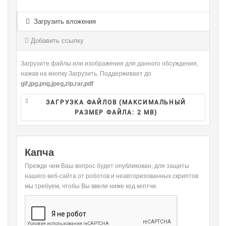
-
-
-
-
-
-
-
-
-
Загрузить вложения
-
-
-
-
-
-
-
-
Добавить ссылку
-
Загрузите файлы или изображения для данного обсуждения,
нажав на кнопку Загрузить. Поддерживает до
gif,jpg,png,jpeg,zip,rar,pdf
ЗАГРУЗКА ФАЙЛОВ (МАКСИМАЛЬНЫЙ
РАЗМЕР ФАЙЛА:
2 MB
)
Капча
Прежде чем Ваш вопрос будет опубликован, для защиты
нашего веб-сайта от роботов и неавторизованных скриптов
мы требуем, чтобы Вы ввели ниже код кептчи.