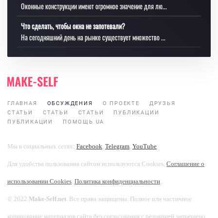
Оконные конструкции имеют огромное значение для лю...
Что сделать, чтобы окна не запотевали?
На сегодняшний день на рынке существует множество ...
ГЛАВНАЯ
ОБСУЖДЕНИЯ
О ПРОЕКТЕ
ДРУЗЬЯ
СТАТЬИ
СТАТЬИ
СТАТЬИ
ПУБЛИКАЦИИ
ПУБЛИКАЦИИ
ПОМОЩЬ UA
Мы в социальных сетях:
Facebook
,
Telegram
,
YouTube
.
Для удобства пользования сайтом используются Cookies.
Соглашение о
использовании Cookies
.
Политика конфиденциальности
.
© 2022
Make-Self.net
. Все права защищены. Полное или частичное
копирование материалов сайта без согласования с редакцией запрещено.