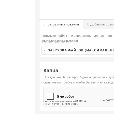
-
-
-
-
-
-
-
-
-
-
-
-
Загрузить вложения
Добавить ссыл
-
-
-
-
Загрузите файлы или изображения для данного о
-
-
gif,jpg,png,jpeg,zip,rar,pdf
ЗАГРУЗКА ФАЙЛОВ (МАКСИМАЛЬН
Капча
Прежде чем Ваш вопрос будет опубликован, дл
скриптов мы требуем, чтобы Вы ввели ниже код 