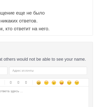
бщение еще не было
никаких ответов.
, кто ответит на него.
at others would not be able to see your name.
-
-
-
-
-
-
-
-
-
-
-
-