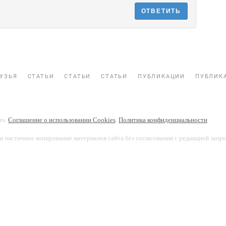
ОТВЕТИТЬ
УЗЬЯ
СТАТЬИ
СТАТЬИ
СТАТЬИ
ПУБЛИКАЦИИ
ПУБЛИК
es.
Соглашение о использовании Cookies
.
Политика конфиденциальности
.
и частичное копирование материалов сайта без согласования с редакцией запр