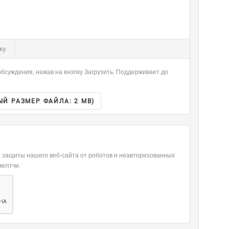
-
-
-
-
-
-
-
-
-
-
-
-
ку
-
-
-
-
бсуждения, нажав на кнопку Загрузить. Поддерживает до
-
-
ЫЙ РАЗМЕР ФАЙЛА:
2 MB
)
я защиты нашего веб-сайта от роботов и неавторизованных
кептчи.