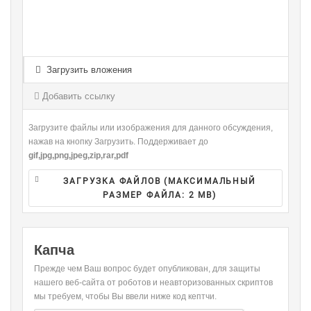
-
-
-
-
-
-
-
-
-
-
-
-
-
-
-
-
-
-
-
-
-
Загрузить вложения
-
-
-
-
-
-
-
-
Добавить ссылку
-
Загрузите файлы или изображения для данного обсуждения,
нажав на кнопку Загрузить. Поддерживает до
gif,jpg,png,jpeg,zip,rar,pdf
ЗАГРУЗКА ФАЙЛОВ (МАКСИМАЛЬНЫЙ
РАЗМЕР ФАЙЛА:
2 MB
)
Капча
Прежде чем Ваш вопрос будет опубликован, для защиты
нашего веб-сайта от роботов и неавторизованных скриптов
мы требуем, чтобы Вы ввели ниже код кептчи.