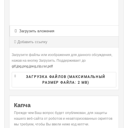
-
-
-
-
-
-
-
-
-
-
-
-
-
-
-
-
-
-
-
-
-
-
-
-
Загрузить вложения
-
-
-
-
-
-
-
-
Добавить ссылку
-
Загрузите файлы или изображения для данного обсуждения,
нажав на кнопку Загрузить. Поддерживает до
gif,jpg,png,jpeg,zip,rar,pdf
ЗАГРУЗКА ФАЙЛОВ (МАКСИМАЛЬНЫЙ
РАЗМЕР ФАЙЛА:
2 MB
)
Капча
Прежде чем Ваш вопрос будет опубликован, для защиты
нашего веб-сайта от роботов и неавторизованных скриптов
мы требуем, чтобы Вы ввели ниже код кептчи.