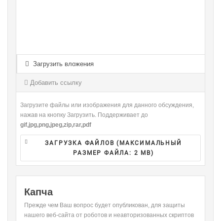
-
-
-
-
-
-
-
-
-
-
-
-
-
-
-
-
-
-
-
-
-
-
-
-
-
-
-
-
-
Загрузить вложения
-
-
-
-
-
-
-
-
Добавить ссылку
-
Загрузите файлы или изображения для данного обсуждения,
нажав на кнопку Загрузить. Поддерживает до
gif,jpg,png,jpeg,zip,rar,pdf
ЗАГРУЗКА ФАЙЛОВ (МАКСИМАЛЬНЫЙ
РАЗМЕР ФАЙЛА:
2 MB
)
Капча
Прежде чем Ваш вопрос будет опубликован, для защиты
нашего веб-сайта от роботов и неавторизованных скриптов