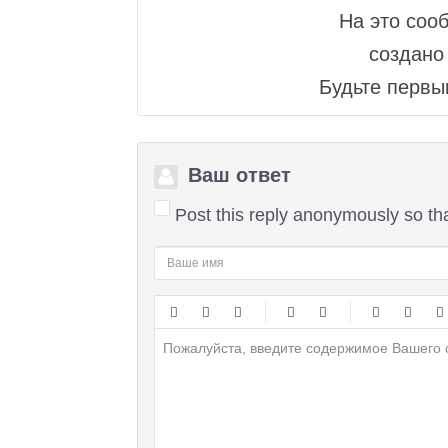
На это соо
создано 
Будьте первым
Ваш ответ
Post this reply anonymously so th
-
-
-
-
-
-
-
-
-
-
-
-
-
-
-
-