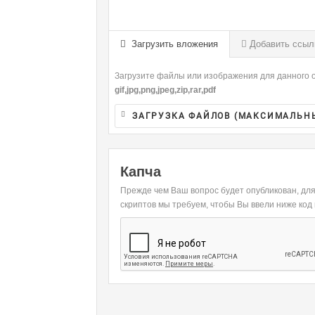
-
-
-
-
-
-
-
-
Загрузить вложения
Добавить ссыл
-
-
-
-
Загрузите файлы или изображения для данного о
-
-
gif,jpg,png,jpeg,zip,rar,pdf
ЗАГРУЗКА ФАЙЛОВ (МАКСИМАЛЬН
Капча
Прежде чем Ваш вопрос будет опубликован, дл
скриптов мы требуем, чтобы Вы ввели ниже код 