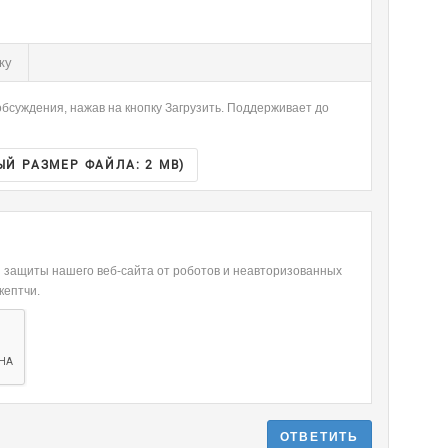
-
-
-
-
-
-
-
-
ку
-
-
-
-
бсуждения, нажав на кнопку Загрузить. Поддерживает до
-
-
ЫЙ РАЗМЕР ФАЙЛА:
2 MB
)
я защиты нашего веб-сайта от роботов и неавторизованных
кептчи.
ОТВЕТИТЬ