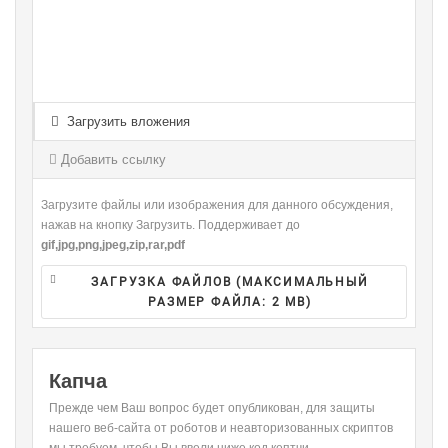
-
-
-
-
-
-
-
-
-
-
-
-
-
-
-
-
-
-
-
-
-
-
-
-
-
-
-
-
Загрузить вложения
-
-
-
-
-
-
-
-
Добавить ссылку
-
Загрузите файлы или изображения для данного обсуждения,
нажав на кнопку Загрузить. Поддерживает до
gif,jpg,png,jpeg,zip,rar,pdf
ЗАГРУЗКА ФАЙЛОВ (МАКСИМАЛЬНЫЙ
РАЗМЕР ФАЙЛА:
2 MB
)
Капча
Прежде чем Ваш вопрос будет опубликован, для защиты
нашего веб-сайта от роботов и неавторизованных скриптов