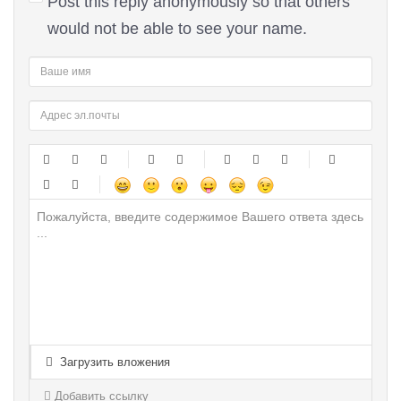
Post this reply anonymously so that others
would not be able to see your name.
-
-
-
-
-
-
-
-
-
-
-
-
-
-
-
-
-
-
-
-
-
-
-
-
-
-
-
-
-
-
-
-
-
-
-
-
-
-
-
-
-
-
-
-
-
-
-
-
-
-
-
Загрузить вложения
-
-
-
-
-
-
-
-
Добавить ссылку