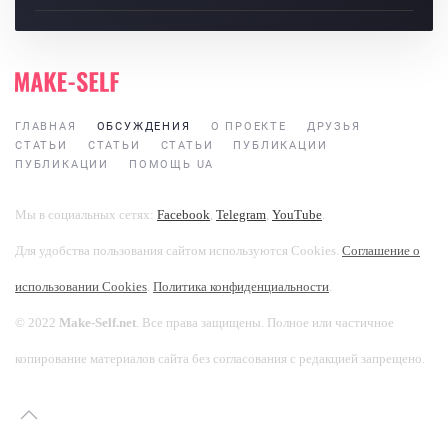
ГЛАВНАЯ
ОБСУЖДЕНИЯ
О ПРОЕКТЕ
ДРУЗЬЯ
СТАТЬИ
СТАТЬИ
СТАТЬИ
ПУБЛИКАЦИИ
ПУБЛИКАЦИИ
ПОМОЩЬ UA
Мы в социальных сетях:
Facebook
,
Telegram
,
YouTube
.
Для удобства пользования сайтом используются Cookies.
Соглашение о
использовании Cookies
.
Политика конфиденциальности
.
© 2022
Make-Self.net
. Все права защищены. Полное или частичное
копирование материалов сайта без согласования с редакцией запрещено.