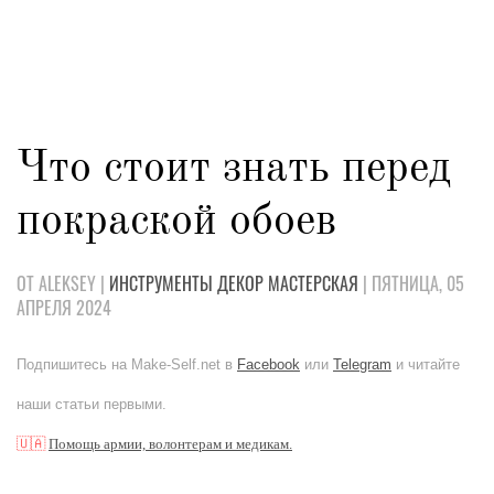
Что стоит знать перед
покраской обоев
ОТ ALEKSEY |
ИНСТРУМЕНТЫ
ДЕКОР
МАСТЕРСКАЯ
| ПЯТНИЦА, 05
АПРЕЛЯ 2024
Подпишитесь на Make-Self.net в
Facebook
или
Telegram
и читайте
наши статьи первыми.
🇺🇦
Помощь армии, волонтерам и медикам.