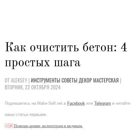
Как очистить бетон: 4
простых шага
ОТ ALEKSEY |
ИНСТРУМЕНТЫ
СОВЕТЫ
ДЕКОР
МАСТЕРСКАЯ
|
ВТОРНИК, 22 ОКТЯБРЯ 2024
Подпишитесь на Make-Self.net в
Facebook
или
Telegram
и читайте
наши статьи первыми.
🇺🇦
Помощь армии, волонтерам и медикам.