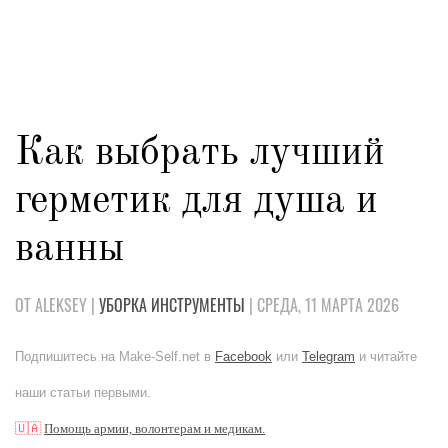
Как выбрать лучший
герметик для душа и
ванны
ОТ ALEKSEY |
УБОРКА
ИНСТРУМЕНТЫ
| СРЕДА, 11 МАРТА 2026
Подпишитесь на Make-Self.net в
Facebook
или
Telegram
и читайте
наши статьи первыми.
🇺🇦
Помощь армии, волонтерам и медикам.