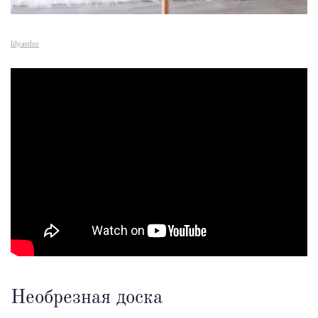
lilyardor
Необрезная доска