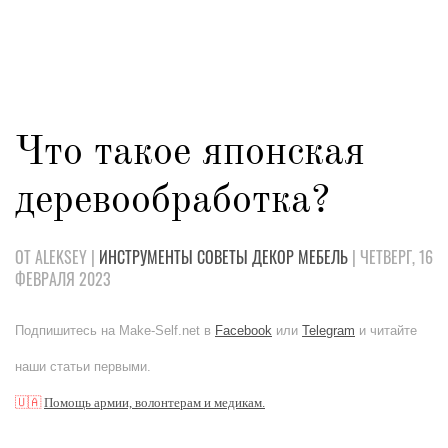
Что такое японская
деревообработка?
ОТ ALEKSEY |
ИНСТРУМЕНТЫ
СОВЕТЫ
ДЕКОР
МЕБЕЛЬ
| ЧЕТВЕРГ, 16
ФЕВРАЛЯ 2023
Подпишитесь на Make-Self.net в
Facebook
или
Telegram
и читайте
наши статьи первыми.
🇺🇦
Помощь армии, волонтерам и медикам.