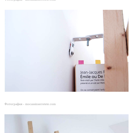
Фотография - mocassinserretete.com