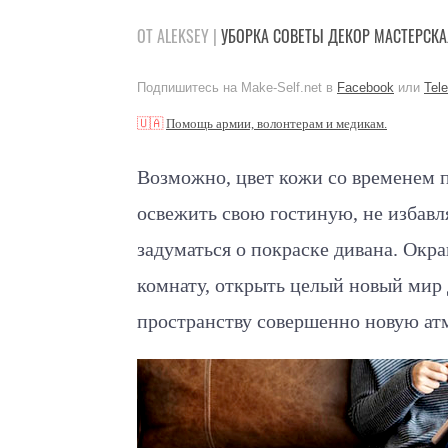
ОТ ALEKSEY |
УБОРКА
СОВЕТЫ
ДЕКОР
МАСТЕРСКА
Подпишитесь на Make-Self.net в
Facebook
или
Tel
🇺🇦
Помощь армии, волонтерам и медикам.
Возможно, цвет кожи со временем п
освежить свою гостиную, не избавл
задуматься о покраске дивана. Окр
комнату, открыть целый новый мир
пространству совершенно новую ат