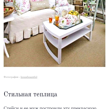
Фотография -
housebeautiful
Стильная теплица
Стейси и ее муж построили эту прекрасную