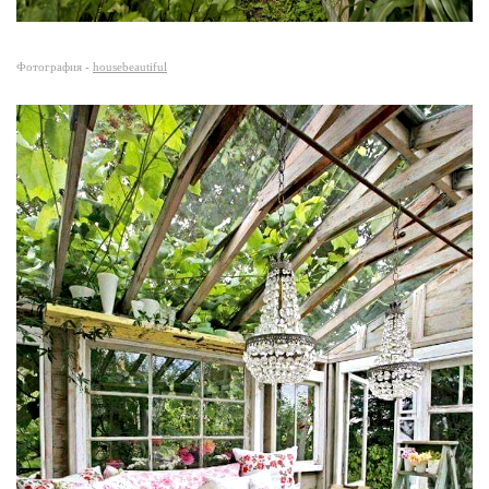
Фотография -
housebeautiful