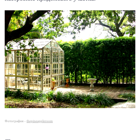
Фотография -
thepineappleroom