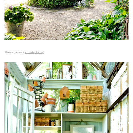
Фотография -
countryliving