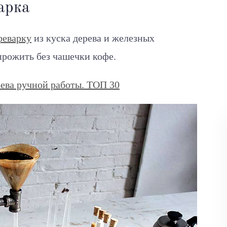
арка
феварку
из куска дерева и железных
прожить без чашечки кофе.
рева ручной работы. ТОП 30