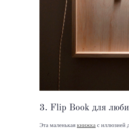
3. Flip Book для люб
Эта маленькая
книжка
с иллюзией д