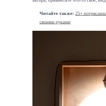
автора, привнесите что-то свое, ин
Читайте также:
25+ потрясающ
своими руками