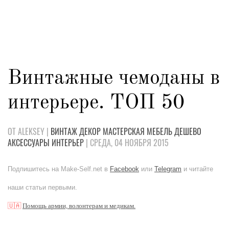
Винтажные чемоданы в
интерьере. ТОП 50
ОТ ALEKSEY |
ВИНТАЖ
ДЕКОР
МАСТЕРСКАЯ
МЕБЕЛЬ
ДЕШЕВО
АКСЕССУАРЫ
ИНТЕРЬЕР
| СРЕДА, 04 НОЯБРЯ 2015
Подпишитесь на Make-Self.net в
Facebook
или
Telegram
и читайте
наши статьи первыми.
🇺🇦
Помощь армии, волонтерам и медикам.