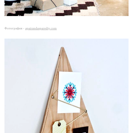
Фотография -
apairandasparediy.com