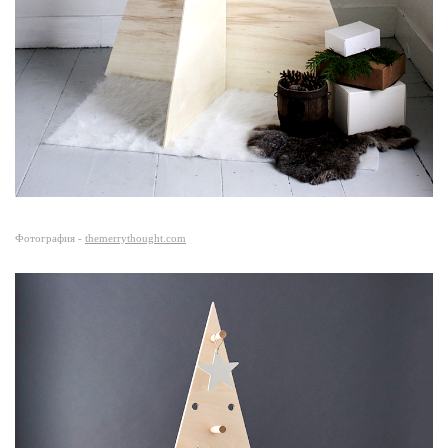
Фотография -
themerrythought.com