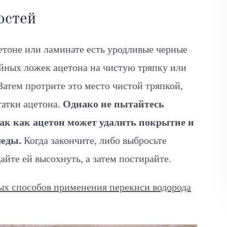
остей
етоне или ламинате есть уродливые черные
айных ложек ацетона на чистую тряпку или
Затем протрите это место чистой тряпкой,
татки ацетона.
Однако не пытайтесь
 так как ацетон может удалить покрытие и
леды.
Когда закончите, либо выбросьте
айте ей высохнуть, а затем постирайте.
ых способов применения перекиси водорода